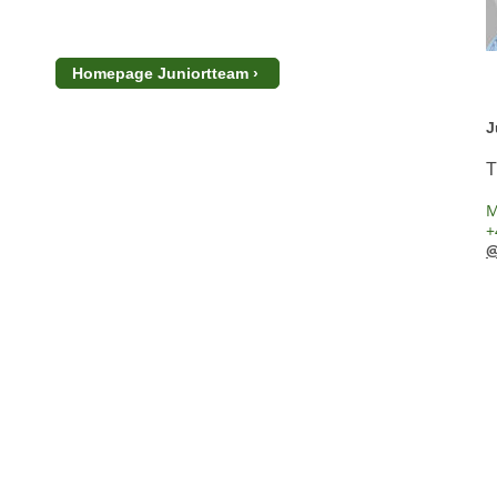
Homepage Juniortteam
J
T
M
+
@