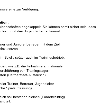
onsvereine zur Verfügung.
ation:
 Mannschaften abgekoppelt. Sie können somit sicher sein, dass
niorteam und den Jugendlichen ankommt.
ner und Juniorenbetreuer mit dem Ziel,
einzusetzen.
im Spiel-, später auch im Trainingsbetrieb.
gen, wie z.B. die Teilnahme an nationalen
Durchführung von Trainingslagern
äten (Partnerstadt-Austausch).
 aller Trainer, Betreuer, Jugendleiter
che Spielauffassung).
ch soll bestehen bleiben (Fördertraining)
andteil.