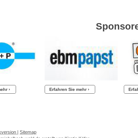
Sponsor
mehr
Erfahren Sie mehr
Erfa
version
|
Sitemap