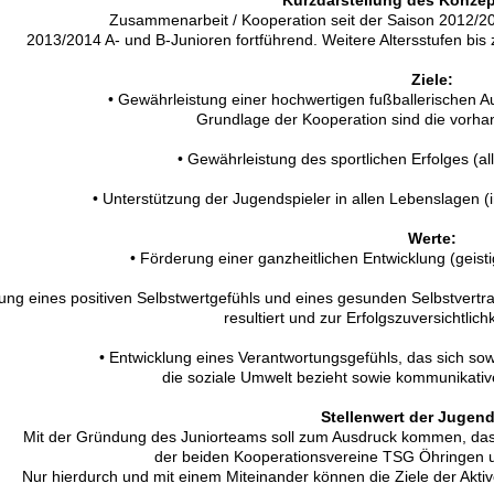
Zusammenarbeit / Kooperation seit der Saison 2012/20
2013/2014 A- und B-Junioren fortführend. Weitere Altersstufen bis
Ziele:
• Gewährleistung einer hochwertigen fußballerischen A
Grundlage der Kooperation sind die vorh
• Gewährleistung des sportlichen Erfolges (al
• Unterstützung der Jugendspieler in allen Lebenslagen
Werte:
• Förderung einer ganzheitlichen Entwicklung (geist
lung eines positiven Selbstwertgefühls und eines gesunden Selbstver
resultiert und zur Erfolgszuversichtlichke
• Entwicklung eines Verantwortungsgefühls, das sich sow
die soziale Umwelt bezieht sowie kommunikati
Stellenwert der Jugend
Mit der Gründung des Juniorteams soll zum Ausdruck kommen, das
der beiden Kooperationsvereine TSG Öhringen u
Nur hierdurch und mit einem Miteinander können die Ziele der Aktiv