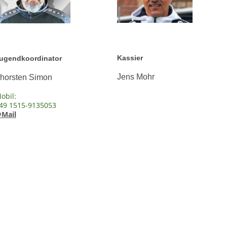
Kassier
ugendkoordinator
Jens Mohr
horsten Simon
obil:
49 1515-9135053
Mail