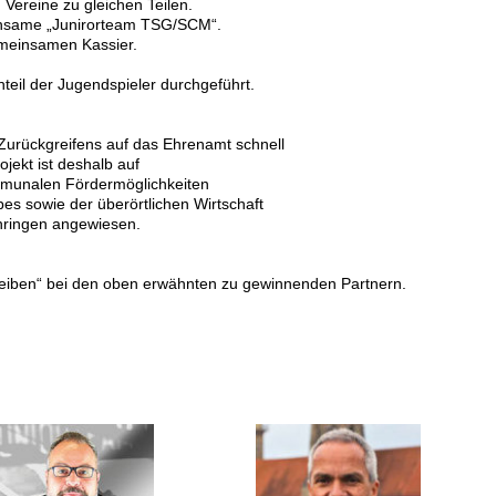
n Vereine zu gleichen Teilen.
insame „Junirorteam TSG/SCM“.
emeinsamen Kassier.
eil der Jugendspieler durchgeführt.
 Zurückgreifens auf das Ehrenamt schnell
ojekt ist deshalb auf
munalen Fördermöglichkeiten
bes sowie der überörtlichen Wirtschaft
Öhringen
angewiesen.
eiben“ bei den oben erwähnten zu gewinnenden Partnern.