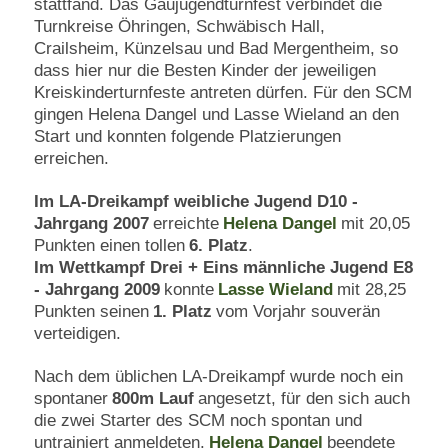
stattfand. Das Gaujugendturnfest verbindet die
Turnkreise Öhringen, Schwäbisch Hall,
Crailsheim, Künzelsau und Bad Mergentheim, so
dass hier nur die Besten Kinder der jeweiligen
Kreiskinderturnfeste antreten dürfen. Für den SCM
gingen Helena Dangel und Lasse Wieland an den
Start und konnten folgende Platzierungen
erreichen.
Im LA-Dreikampf weibliche Jugend D10 -
Jahrgang 2007
erreichte
Helena Dangel
mit 20,05
Punkten einen tollen
6. Platz
.
Im Wettkampf Drei + Eins männliche Jugend E8
- Jahrgang 2009
konnte
Lasse Wieland
mit 28,25
Punkten seinen
1. Platz
vom Vorjahr souverän
verteidigen.
Nach dem üblichen LA-Dreikampf wurde noch ein
spontaner
800m Lauf
angesetzt, für den sich auch
die zwei Starter des SCM noch spontan und
untrainiert anmeldeten.
Helena Dangel
beendete