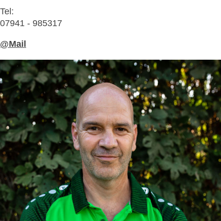
Tel:
07941 - 985317
@Mail